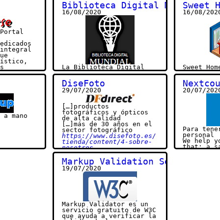
 y
Una (muy) breve
Ingresa t
Biblioteca Digital Mundial
Sweet 
 ciudad
introducción a la Música
nacimient
16/08/2020
16/08/202
eyenda de
Clásica por
Jaime
nacimient
.
Altozano
Portal
edicados
integral
ue
ístico,
s
La Biblioteca Digital
Sweet Hom
mentarias
Mundial pone a
aplicació
disposición en Internet,
diseño de
DiseFoto
Nextco
de manera gratuita y en
le ayuda 
29/07/2020
20/07/202
marse.com
formato multilingüe,
muebles s
importantes materiales
de una ca
fundamentales de
una vista
[…]productos
culturas de todo el
fotográficos y ópticos
mundo.
 a mano
de alta calidad
https://www.wdl.org/es/a
[…]más de 30 años en el
bout/
Para tene
sector fotográfico
personal
https://www.disefoto.es/
We help y
tienda/content/4-sobre-
that: a s
nosotros
all your 
under you
Markup Validation Service
developed
19/07/2020
transpare
trustwor
Nextcloud
https://n
out/
Manual mu
Markup Validator es un
castella
servicio gratuito de W3C
Nextcloud
que ayuda a verificar la
‘open sou