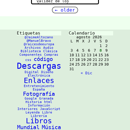
validez de los
permite i
documentos web.
configura
La mayoría de los
nube pers
←
older
documentos web se
servidor 
escriben usando
https://w
lenguajes de marcado,
herramien
como HTML o XHTML. Estos
plataform
lenguajes están
que-te-pe
definidos por
configura
especificaciones
Etiquetas
Calendario
nube-pers
técnicas, que
web
agosto 2026
@JaimeAltozano
generalmente incluyen
@ManuelBravo
L
M
X
J
V
S
D
una gramática formal (y
@raicesdeeuropa
1
2
vocabulario) legible por
Archivos
Audio
máquina. El acto de
3
4
5
6
7
8
9
Biblioteca
Clásica
verificar un documento
Componentes
Compras
10
11
12
13
14
15
16
contra estas
código
17
18
19
20
21
22
23
restricciones se llama
css
Descargas
validación, y esto es lo
24
25
26
27
28
29
30
que hace el
Validador
de
31
marcado.
Digital
Diseño
« Dic
https://validator.w3.org
Electrónica
/about
Enlaces
Entretenimiento
España
Fotografía
Google
Granada
Historia
html
Información
Interiores
JavaScript
Leyenda
Libre
Librería
Libros
Mundial
Música