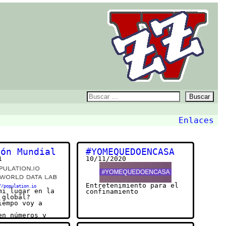
ZZw
Buscar:
Enlaces
ica
ión Mundial
#YOMEQUEDOENCASA
1
10/11/2020
Entretenimiento para el
//population.io
mi lugar en la
confinamiento
 global?
iempo voy a
en números y