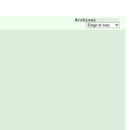
https://jigsaw.w3.org/cs
nstalar y
s-validator/about.html
r tu propia
onal en un
web
ww.genbeta.com/
tas/nextcloud-
Archivos
a-open-source-
Archivos
rmite-instalar-
r-tu-propia-
onal-servidor-