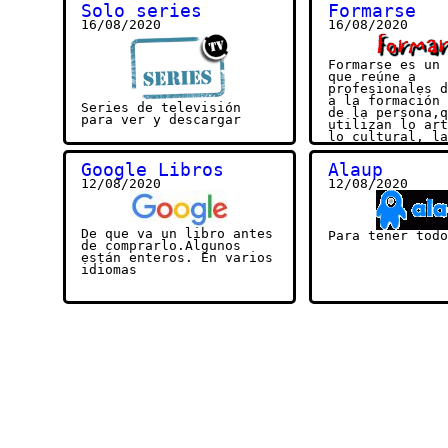
Ávila. Historia
La Alhambra explicada
Solo series
Formarse
fundación de la
por
Manuel Bravo
16/08/2020
16/08/2020
medieval y la l
las dos puertas
Formarse es un 
que reúne a
profesionales d
a la formación 
Series de televisión
de la persona,q
para ver y descargar
utilizan lo art
lo cultural, la
terapias comple
y las ciencias
Google Libros
Alaup
alternativas.
12/08/2020
12/08/2020
https://www.for
.ar/sitio/
De que va un libro antes
Para tener todo
de comprarlo.Algunos
están enteros. En varios
idiomas