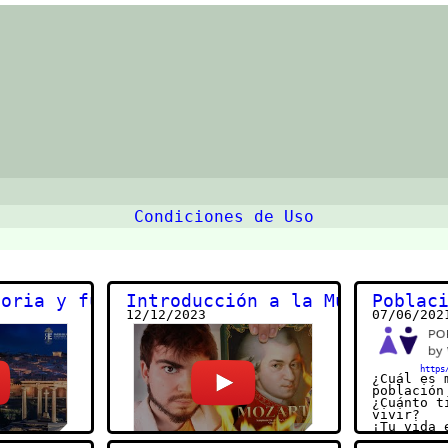
Condiciones de Uso
toria y fundación
Introducción a la Música Clás
Poblac
12/12/2023
07/06/202
https
¿Cuál es 
población
¿Cuánto t
vivir?
¡Tu vida 
fechas!