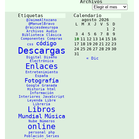
Archivos
s web a
Archivos
validar Hojas
de Estilo en
Cascada (CSS).
Etiquetas
Calendario
Puede
agosto 2026
@JaimeAltozano
utilizarse
@ManuelBravo
L
M
X
J
V
S
D
mediante
@raicesdeeuropa
1
2
este
servicio
Archivos
Audio
gratuíto
en la
3
4
5
6
7
8
9
Biblioteca
Clásica
web, o puede
Componentes
Compras
10
11
12
13
14
15
16
descargarse y
código
17
18
19
20
21
22
23
ser usado bien
css
Descargas
como un
24
25
26
27
28
29
30
programa java,
31
o como un
Digital
Diseño
« Dic
servlet java
Electrónica
en un servidor
Enlaces
Web.
https://jigsaw
Entretenimiento
.w3.org/css-
España
validator/abou
Fotografía
t.html
Google
Granada
Historia
html
Información
Interiores
JavaScript
Leyenda
Libre
Librería
Libros
Mundial
Música
Nube
Números
online
personal
php
Población
Series