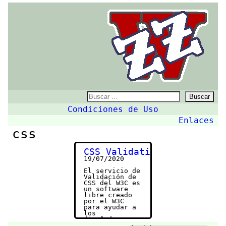
ZZw
Buscar:
Condiciones de Uso
Enlaces
css
CSS Validation Service
19/07/2020
El servicio de
Validación de
CSS del W3C es
un software
libre creado
por el W3C
para ayudar a
los
diseñadores y
desarrolladore