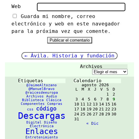
Web
Guarda mi nombre, correo
electrónico y web en este navegador
para la próxima vez que comente.
Navegación
←
Ávila. Historia y fundación
de
Archivos
entradas
Archivos
Etiquetas
Calendario
agosto 2026
@JaimeAltozano
@ManuelBravo
L
M
X
J
V
S
D
@raicesdeeuropa
1
2
Archivos
Audio
3
4
5
6
7
8
9
Biblioteca
Clásica
Componentes
Compras
10
11
12
13
14
15
16
código
17
18
19
20
21
22
23
css
Descargas
24
25
26
27
28
29
30
31
Digital
Diseño
« Dic
Electrónica
Enlaces
Entretenimiento