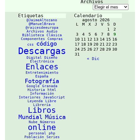
Archivos
personas
Archivos
reales y
distribuidos
de forma
Etiquetas
Calendario
gratuita, en
agosto 2026
@JaimeAltozano
formato de
@ManuelBravo
L
M
X
J
V
S
D
audio en
@raicesdeeuropa
1
2
Internet.
Archivos
Audio
https://libriv
3
4
5
6
7
8
9
Biblioteca
Clásica
ox.org/pages/a
Componentes
Compras
10
11
12
13
14
15
16
bout-librivox/
código
17
18
19
20
21
22
23
css
Descargas
24
25
26
27
28
29
30
31
Digital
Diseño
« Dic
Electrónica
Enlaces
Entretenimiento
España
Fotografía
Google
Granada
Historia
html
Información
Interiores
JavaScript
Leyenda
Libre
Librería
Libros
Mundial
Música
Nube
Números
online
personal
php
Población
Series