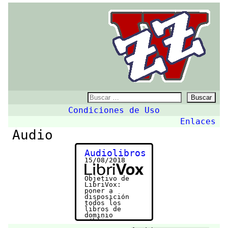
ZZw
Buscar:
Condiciones de Uso
Enlaces
Audio
Audiolibros
15/08/2018
Objetivo de
LibriVox:
poner a
disposición
todos los
libros de
dominio
público,
narrados por