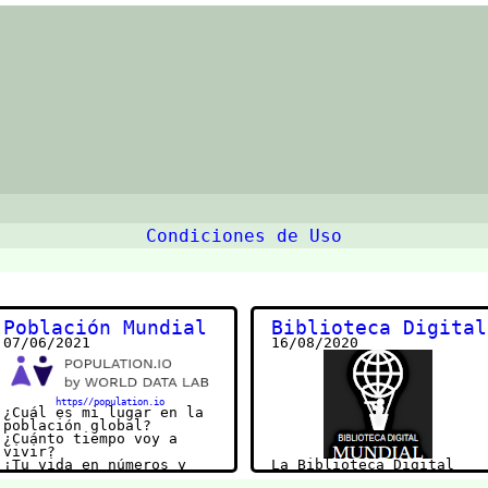
Condiciones de Uso
Población Mundial
Biblioteca Digital
07/06/2021
16/08/2020
https//population.io
¿Cuál es mi lugar en la
población global?
¿Cuánto tiempo voy a
vivir?
¡Tu vida en números y
La Biblioteca Digital
fechas!
Mundial pone a