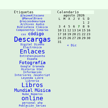
Ingresa tu fecha de
disposición en Internet,
nacimiento, país de
de manera gratuita y en
nacimiento, y género
formato multilingüe,
importantes materiales
Etiquetas
Calendario
fundamentales de
culturas de todo el
agosto 2026
@JaimeAltozano
mundo.
@ManuelBravo
L
M
X
J
V
S
D
https://www.wdl.org/es/a
@raicesdeeuropa
1
2
bout/
Archivos
Audio
3
4
5
6
7
8
9
Biblioteca
Clásica
Componentes
Compras
10
11
12
13
14
15
16
código
17
18
19
20
21
22
23
css
Descargas
24
25
26
27
28
29
30
31
Digital
Diseño
« Dic
Electrónica
Enlaces
Entretenimiento
España
Fotografía
Google
Granada
Historia
html
Información
Interiores
JavaScript
Leyenda
Libre
Librería
Libros
Mundial
Música
Nube
Números
online
personal
php
Población
Series