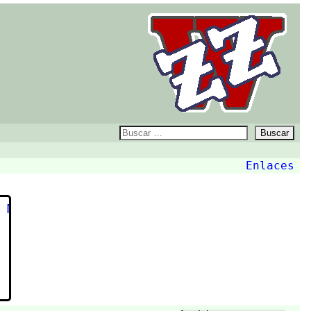
ZZw
Buscar:
Enlaces
 Mundial