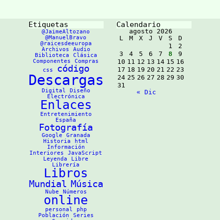
Ingresa tu fecha de
nacimiento, país de
nacimiento, y género
Etiquetas
Calendario
agosto 2026
@JaimeAltozano
@ManuelBravo
L
M
X
J
V
S
D
@raicesdeeuropa
1
2
Archivos
Audio
3
4
5
6
7
8
9
Biblioteca
Clásica
Componentes
Compras
10
11
12
13
14
15
16
código
17
18
19
20
21
22
23
css
Descargas
24
25
26
27
28
29
30
31
Digital
Diseño
« Dic
Electrónica
Enlaces
Entretenimiento
España
Fotografía
Google
Granada
Historia
html
Información
Interiores
JavaScript
Leyenda
Libre
Librería
Libros
Mundial
Música
Nube
Números
online
personal
php
Población
Series