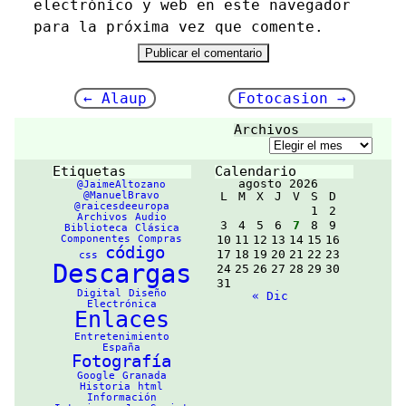
electrónico y web en este navegador
para la próxima vez que comente.
Navegación
←
Alaup
Fotocasion
→
de
Archivos
entradas
Archivos
Etiquetas
Calendario
agosto 2026
@JaimeAltozano
@ManuelBravo
L
M
X
J
V
S
D
@raicesdeeuropa
1
2
Archivos
Audio
3
4
5
6
7
8
9
Biblioteca
Clásica
Componentes
Compras
10
11
12
13
14
15
16
código
17
18
19
20
21
22
23
css
Descargas
24
25
26
27
28
29
30
31
Digital
Diseño
« Dic
Electrónica
Enlaces
Entretenimiento
España
Fotografía
Google
Granada
Historia
html
Información